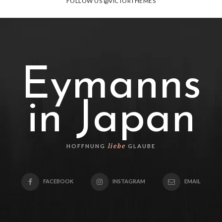
FOLLOW US
@VICTORTHEMES
Eymanns
in Japan
liebe
HOFFNUNG
GLAUBE
FACEBOOK
INSTAGRAM
EMAIL