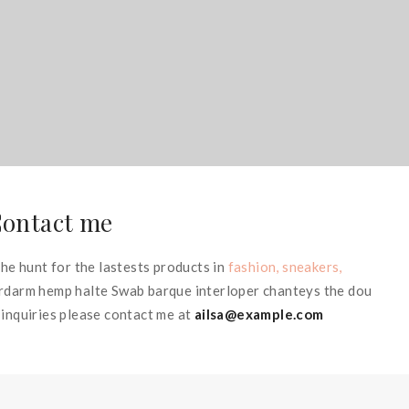
ontact me
the hunt for the lastests products in
fashion, sneakers,
ardarm hemp halte Swab barque interloper chanteys the dou
 inquiries please contact me at
ailsa@example.com